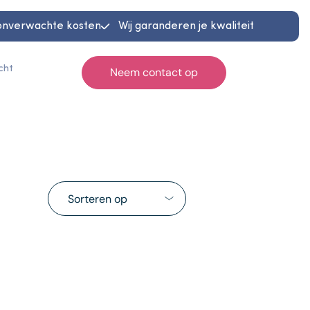
onverwachte kosten
Wij garanderen je kwaliteit
cht
Neem contact op
Home
Occasions
Diensten
Sorteren op
Werkplaats
Reiniging & herstel
Contact