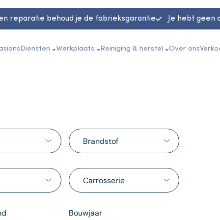
en reparatie behoud je de fabrieksgarantie
Je hebt geen 
asions
Diensten
Werkplaats
Reiniging & herstel
Over ons
Verko
Brandstof
Carrosserie
nd
Bouwjaar