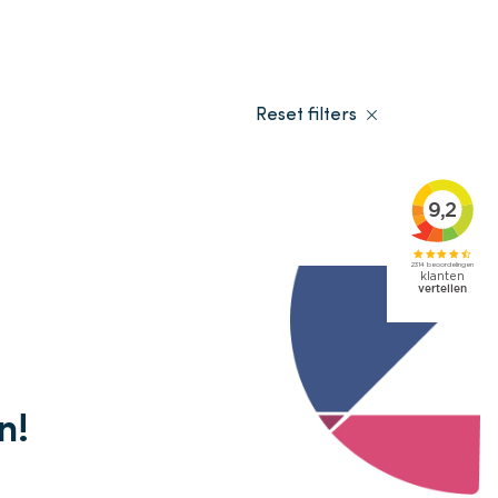
Vacatures
Over ons
Verkocht
Reset filters
n!