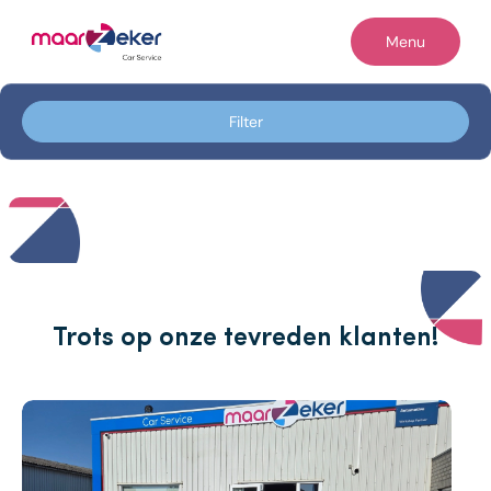
Filters
Menu
Filter op
Filter
Home
Merk
Occasions
Merk
Diensten
Model
Werkplaats
Model
Reiniging & herstel
Trots op onze tevreden klanten!
Brandstof
Contact
Brandstof
Vacatures
Transmissie
Over ons