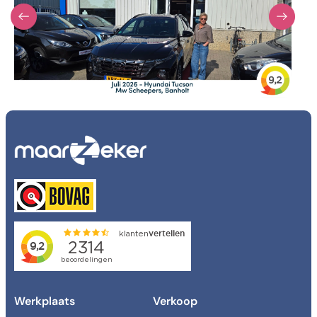
Transmissie
Verkocht
Kleur
Kleur
Carrosserie
Carrosserie
Prijs (€)
-
Kilometerstand
-
Werkplaats
Verkoop
Bouwjaar