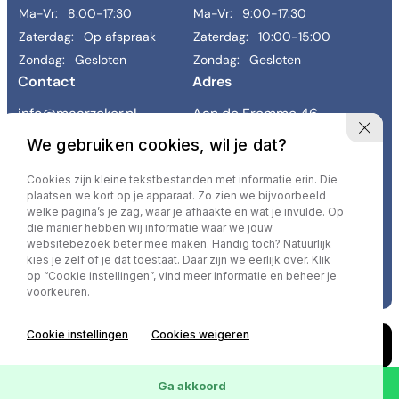
Ma-Vr:
8:00-17:30
Ma-Vr:
9:00-17:30
-
Zaterdag:
Op afspraak
Zaterdag:
10:00-15:00
Zondag:
Gesloten
Zondag:
Gesloten
Contact
Adres
Sorteren op
info@maarzeker.nl
Aan de Fremme 46
043 458 9800
6269 BE Margraten
We gebruiken cookies, wil je dat?
Links
Cookies zijn kleine tekstbestanden met informatie erin. Die
Occasions
Diensten
Werkplaats
Reiniging & herstel
Contact
plaatsen we kort op je apparaat. Zo zien we bijvoorbeeld
Vacatures
Over ons
Verkocht
welke pagina’s je zag, waar je afhaakte en wat je invulde. Op
die manier hebben wij informatie waar we jouw
websitebezoek beter mee maken. Handig toch? Natuurlijk
kies je zelf of je dat toestaat. Daar zijn we eerlijk over. Klik
Privacy policy
op “Cookie instellingen”, vind meer informatie en beheer je
voorkeuren.
Cookie instellingen
Cookies weigeren
0
Occasions
Wis
Ga akkoord