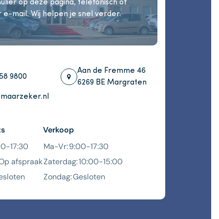
ulier op deze pagina, telefonisch of
 e-mail. Wij helpen je snel verder.
Aan de Fremme 46
58 9800
6269 BE Margraten
maarzeker.nl
ts
Verkoop
00-17:30
Ma-Vr:
9:00-17:30
Op afspraak
Zaterdag:
10:00-15:00
esloten
Zondag:
Gesloten