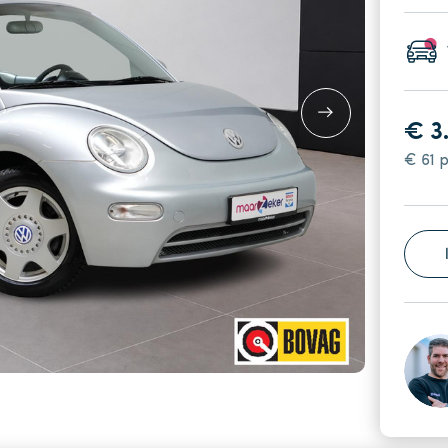
€ 3
€ 61 