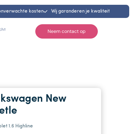
onverwachte kosten
Wij garanderen je kwaliteit
cht
Neem contact op
Home
Occasions
Diensten
Werkplaats
lkswagen New
etle
Reiniging & herstel
Contact
let 1.6 Highline