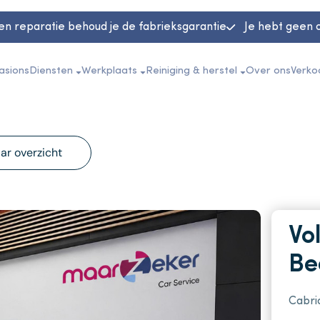
en reparatie behoud je de fabrieksgarantie
Je hebt geen 
asions
Diensten
Werkplaats
Reiniging & herstel
Over ons
Verko
ar overzicht
Vo
Be
Cabrio