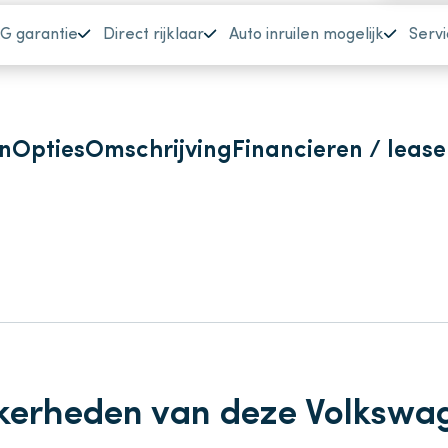
G garantie
Direct rijklaar
Auto inruilen mogelijk
Servi
n
Opties
Omschrijving
Financieren / leas
kerheden van deze Volkswa