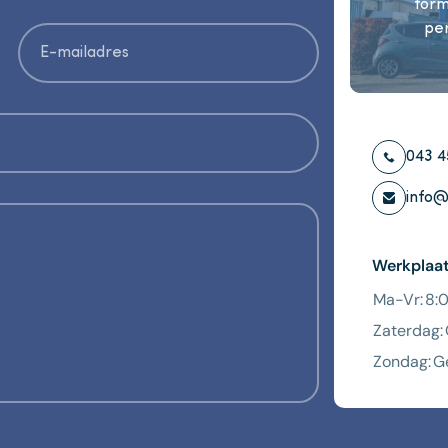
form
per
043 4
info@
Werkplaa
Ma-Vr:
8:
Zaterdag:
Zondag:
G