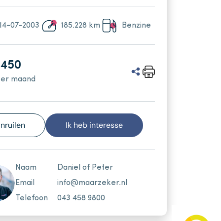
Vacatures
Over ons
14-07-2003
185.228 km
Benzine
Verkocht
.450
per maand
Inruilen
Ik heb interesse
Naam
Daniel of Peter
Email
info@maarzeker.nl
Telefoon
043 458 9800