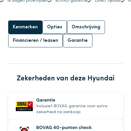
14 dagen proefrijden
BOVAG garantie
Direct rijklaar
A
Kenmerken
Opties
Omschrijving
Financieren / leasen
Garantie
Zekerheden van deze Hyundai
Garantie
Inclusief BOVAG garantie voor extra
zekerheid na aankoop.
BOVAG 40-punten check