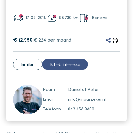
17-09-2018
93.730 km
Benzine
€ 12.950
€ 224 per maand
|
Inruilen
Ik heb interesse
Naam
Daniel of Peter
Email
info@maarzeker.nl
Telefoon
043 458 9800