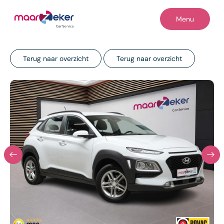
Menu
Terug naar overzicht
Terug naar overzicht
Home
Occasions
Diensten
Werkplaats
Reiniging & herstel
Contact
Vacatures
Over ons