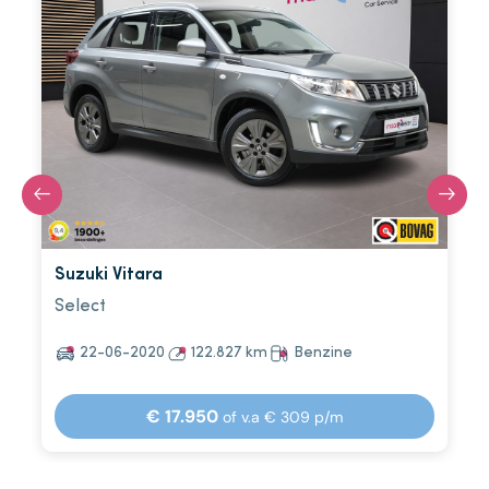
Suzuki Vitara
Select
22-06-2020
122.827 km
Benzine
€ 17.950
of v.a € 309 p/m