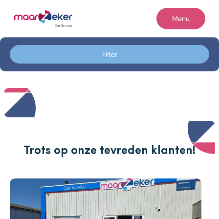
Filters
Menu
Filter op
Filter
Home
Merk
Occasions
Merk
Diensten
Model
Werkplaats
Model
Reiniging & herstel
Trots op onze tevreden klanten!
Brandstof
Contact
Brandstof
Vacatures
Transmissie
Over ons