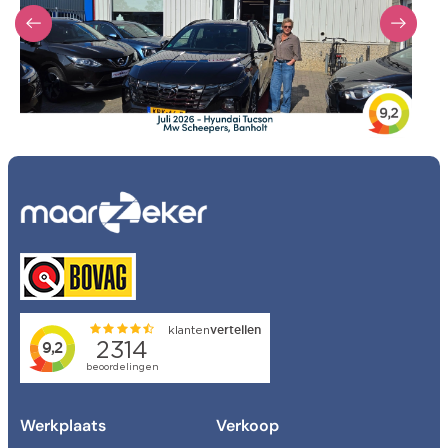
Transmissie
Verkocht
Kleur
Kleur
Carrosserie
Carrosserie
Prijs (€)
-
Kilometerstand
-
Werkplaats
Verkoop
Bouwjaar