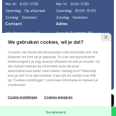
Ma-Vr:
8:00-17:30
Ma-Vr:
9:00-17:30
-
Zaterdag:
Op afspraak
Zaterdag:
10:00-15:00
Zondag:
Gesloten
Zondag:
Gesloten
Contact
Adres
Sorteren op
info@maarzeker.nl
Aan de Fremme 46
043 458 9800
6269 BE Margraten
We gebruiken cookies, wil je dat?
Links
Cookies zijn kleine tekstbestanden met informatie erin. Die
Occasions
Diensten
Werkplaats
Reiniging & herstel
Contact
plaatsen we kort op je apparaat. Zo zien we bijvoorbeeld
Vacatures
Over ons
Verkocht
welke pagina’s je zag, waar je afhaakte en wat je invulde. Op
die manier hebben wij informatie waar we jouw
websitebezoek beter mee maken. Handig toch? Natuurlijk
kies je zelf of je dat toestaat. Daar zijn we eerlijk over. Klik
Privacy policy
op “Cookie instellingen”, vind meer informatie en beheer je
voorkeuren.
Cookie instellingen
Cookies weigeren
0
Occasions
Wis
Ga akkoord