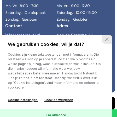
Ma-Vr:
8:00-17:30
Ma-Vr:
9:00-17:30
Zaterdag:
Op afspraak
Zaterdag:
10:00-15:00
Zondag:
Gesloten
Zondag:
Gesloten
Contact
Adres
info@maarzeker.nl
Aan de Fremme 46
043 458 9800
6269 BE Margraten
We gebruiken cookies, wil je dat?
Links
Cookies zijn kleine tekstbestanden met informatie erin. Die
Occasions
Diensten
Werkplaats
Reiniging & herstel
Contact
plaatsen we kort op je apparaat. Zo zien we bijvoorbeeld
Vacatures
Over ons
Verkocht
welke pagina’s je zag, waar je afhaakte en wat je invulde. Op
die manier hebben wij informatie waar we jouw
websitebezoek beter mee maken. Handig toch? Natuurlijk
kies je zelf of je dat toestaat. Daar zijn we eerlijk over. Klik
Privacy policy
op “Cookie instellingen”, vind meer informatie en beheer je
voorkeuren.
Cookie instellingen
Cookies weigeren
Ga akkoord