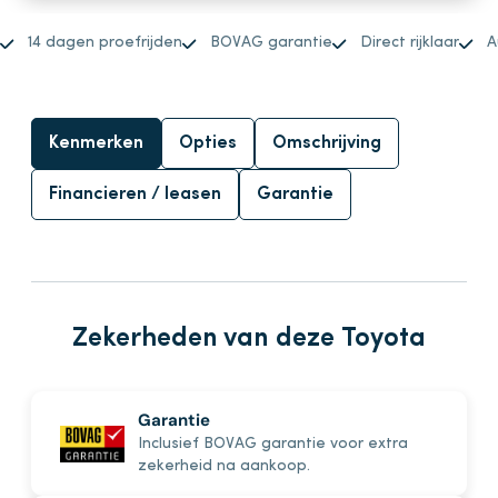
14 dagen proefrijden
BOVAG garantie
Direct rijklaar
A
Kenmerken
Opties
Omschrijving
Financieren / leasen
Garantie
Zekerheden van deze Toyota
Garantie
Inclusief BOVAG garantie voor extra
zekerheid na aankoop.