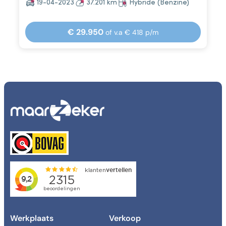
19-04-2023
37.201 km
Hybride (Benzine)
€ 29.950
of v.a € 418 p/m
Werkplaats
Verkoop