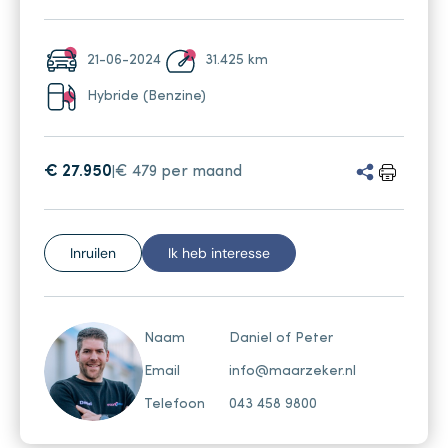
21-06-2024
31.425 km
Hybride (Benzine)
€ 27.950
€ 479 per maand
|
Inruilen
Ik heb interesse
Naam
Daniel of Peter
Email
info@maarzeker.nl
Telefoon
043 458 9800