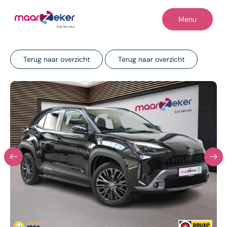
Menu
Terug naar overzicht
Terug naar overzicht
Home
Occasions
Diensten
Werkplaats
Reiniging & herstel
Contact
Vacatures
Over ons