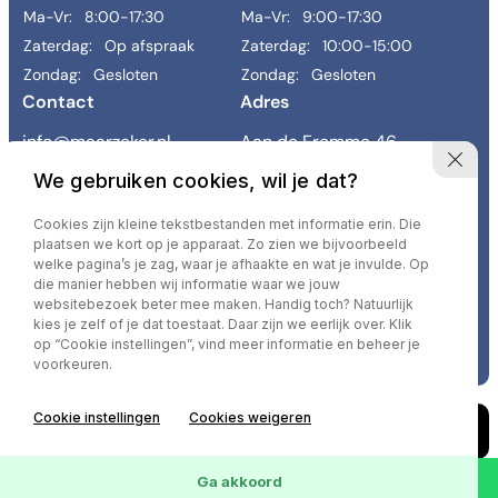
Ma-Vr:
8:00-17:30
Ma-Vr:
9:00-17:30
-
Zaterdag:
Op afspraak
Zaterdag:
10:00-15:00
Zondag:
Gesloten
Zondag:
Gesloten
Contact
Adres
Sorteren op
info@maarzeker.nl
Aan de Fremme 46
043 458 9800
6269 BE Margraten
We gebruiken cookies, wil je dat?
Links
Cookies zijn kleine tekstbestanden met informatie erin. Die
Occasions
Diensten
Werkplaats
Reiniging & herstel
Contact
plaatsen we kort op je apparaat. Zo zien we bijvoorbeeld
Vacatures
Over ons
Verkocht
welke pagina’s je zag, waar je afhaakte en wat je invulde. Op
die manier hebben wij informatie waar we jouw
websitebezoek beter mee maken. Handig toch? Natuurlijk
kies je zelf of je dat toestaat. Daar zijn we eerlijk over. Klik
Privacy policy
op “Cookie instellingen”, vind meer informatie en beheer je
voorkeuren.
Cookie instellingen
Cookies weigeren
0
Occasions
Wis
Ga akkoord