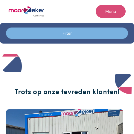
Filters
Menu
Filter op
Filter
Home
Merk
Occasions
Merk
Diensten
Model
Werkplaats
Model
Reiniging & herstel
Trots op onze tevreden klanten!
Brandstof
Contact
Brandstof
Vacatures
Transmissie
Over ons