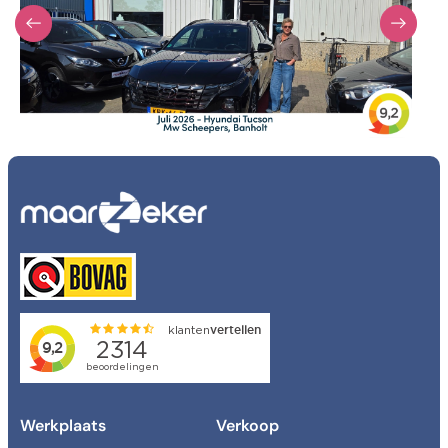
Transmissie
Verkocht
Kleur
Kleur
Carrosserie
Carrosserie
Prijs (€)
-
Kilometerstand
-
Werkplaats
Verkoop
Bouwjaar