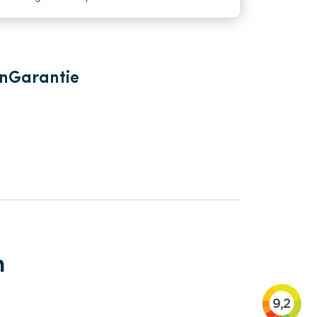
en
Garantie
n