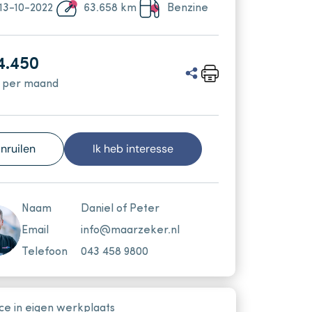
Vacatures
13-10-2022
63.658 km
Benzine
Over ons
4.450
Verkocht
 per maand
Inruilen
Ik heb interesse
Naam
Daniel of Peter
Email
info@maarzeker.nl
Telefoon
043 458 9800
ce in eigen werkplaats