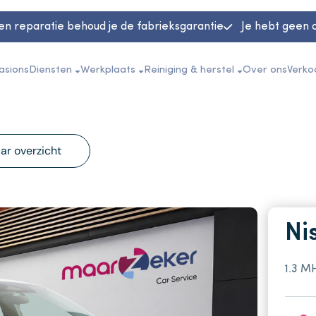
en reparatie behoud je de fabrieksgarantie
Je hebt geen 
asions
Diensten
Werkplaats
Reiniging & herstel
Over ons
Verko
ar overzicht
Ni
1.3 M