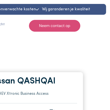
onverwachte kosten
Wij garanderen je kwaliteit
cht
Neem contact op
Home
Occasions
Diensten
Werkplaats
ssan QASHQAI
Reiniging & herstel
HEV Xtronic Business Access
Contact