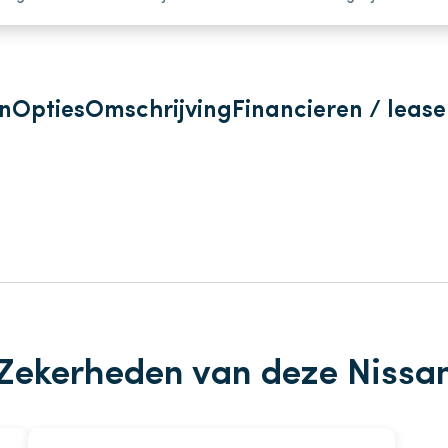
n
Opties
Omschrijving
Financieren / leas
Zekerheden van deze Nissa