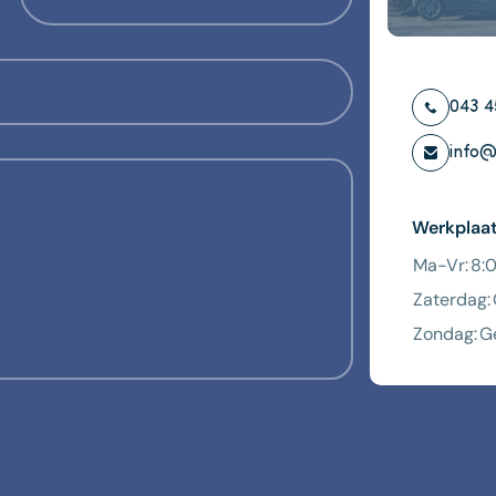
043 4
info@
Werkplaa
Ma-Vr:
8:
Zaterdag:
Zondag:
G